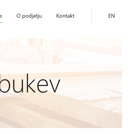
e
O podjetju
Kontakt
EN
bukev