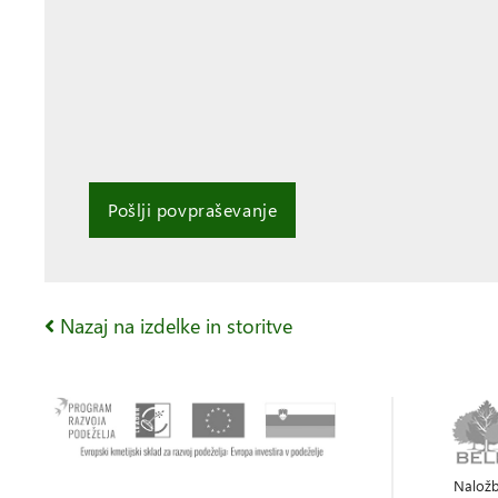
Pošlji povpraševanje
Nazaj na izdelke in storitve
Naložb