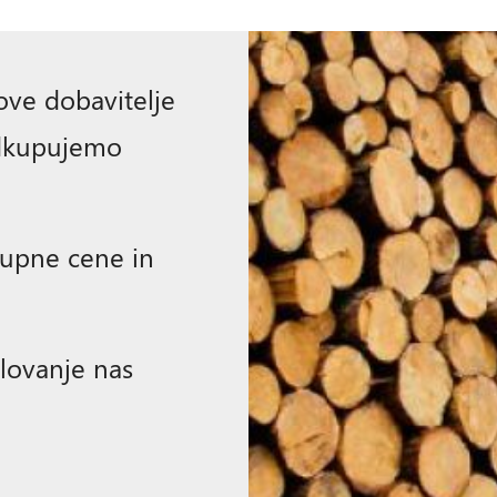
ove dobavitelje
odkupujemo
upne cene in
elovanje nas