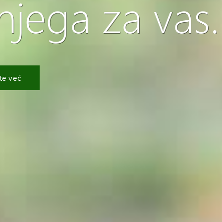
 njega za vas.
te več